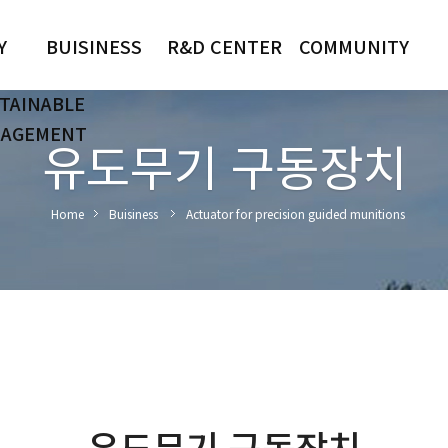
Y
BUISINESS
R&D CENTER
COMMUNITY
TAINABLE
AGEMENT
한눈에 보기
핵심역량
공지사항
유도무기 구동장치
유도무기 구동장치
연구성과
갤러리
구동장치 응용모듈
홍보자료
경영이념
정밀가공분야
자유게시판
사회공헌
Home
Buisiness
Actuator for precision guided munitions
다관절 해저보행 로
방문신청
봇
원격사격통제체계
유도무기 구동장치